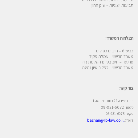
תביעות ייצוגיות – שוק ההון
הצלחות המשרד:
כביש 6 – חיובים כפולים
משרד הרישוי – עמלת פקיד
פרטנר – חיוב בטרם השלמת ניוד
משרד הרישוי – כפל רישיון נהיגה
צור קשר:
רח' היצירה 22 רחובות קומה 1
08-931-6072
טלפון :
פקס : 08-931-6075
bashan@rb-law.co.il
דוא"ל: